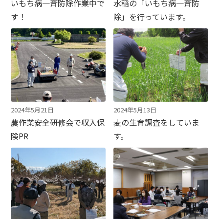
いもち病一斉防除作業中で
水稲の「いもち病一斉防
す！
除」を行っています。
2024年5月21日
2024年5月13日
農作業安全研修会で収入保
麦の生育調査をしていま
険PR
す。