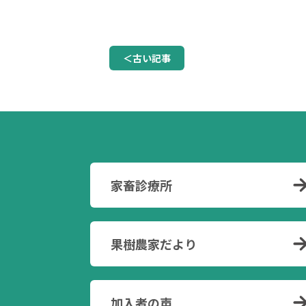
＜古い記事
家畜診療所
果樹農家だより
加入者の声