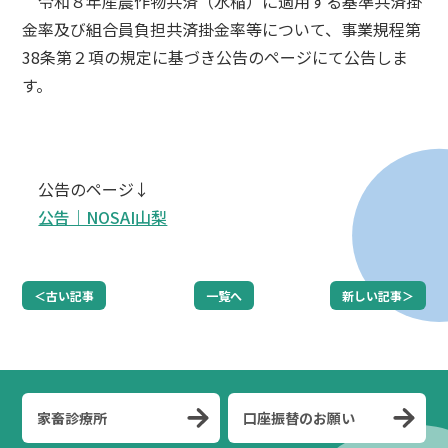
令和８年産農作物共済（水稲）に適用する基準共済掛
金率及び組合員負担共済掛金率等について、事業規程第
38条第２項の規定に基づき公告のページにて公告しま
す。
公告のページ↓
公告｜NOSAI山梨
＜古い記事
一覧へ
新しい記事＞
家畜診療所
口座振替のお願い