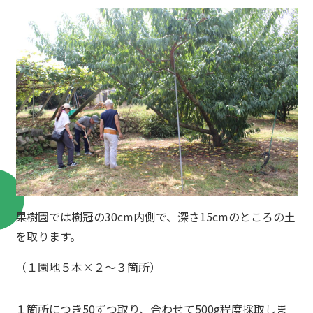
果樹園では樹冠の30cm内側で、深さ15cmのところの土
を取ります。
（１園地５本×２～３箇所）
１箇所につき50ずつ取り、合わせて500g程度採取しま