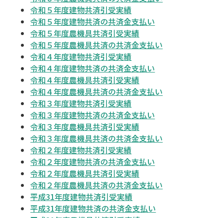
令和５年度建物共済引受実績
令和５年度建物共済の共済金支払い
令和５年度農機具共済引受実績
令和５年度農機具共済の共済金支払い
令和４年度建物共済引受実績
令和４年度建物共済の共済金支払い
令和４年度農機具共済引受実績
令和４年度農機具共済の共済金支払い
令和３年度建物共済引受実績
令和３年度建物共済の共済金支払い
令和３年度農機具共済引受実績
令和３年度農機具共済の共済金支払い
令和２年度建物共済引受実績
令和２年度建物共済の共済金支払い
令和２年度農機具共済引受実績
令和２年度農機具共済の共済金支払い
平成31年度建物共済引受実績
平成31年度建物共済の共済金支払い