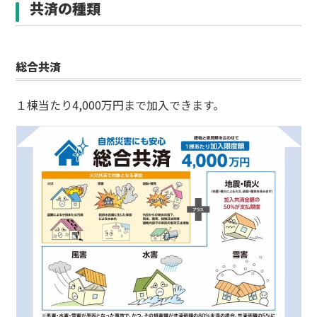
共済の種類
総合共済
１棟当たり4,000万円まで加入できます。