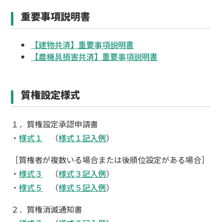
重要事項説明書
【建物共済】重要事項説明書
【農機具損害共済】重要事項説明書
質権設定様式
１．質権設定承認申請書
・
様式１
（
様式１記入例
）
［質権者が複数いる場合または後順位設定がある場合］
・
様式３
（
様式３記入例
）
・
様式５
（
様式５記入例
）
２．質権消滅通知書