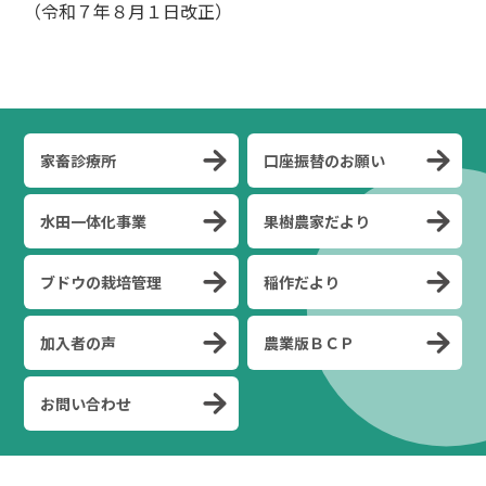
（令和７年８月１日改正）
家畜診療所
口座振替のお願い
水田一体化事業
果樹農家だより
ブドウの栽培管理
稲作だより
加入者の声
農業版ＢＣＰ
お問い合わせ