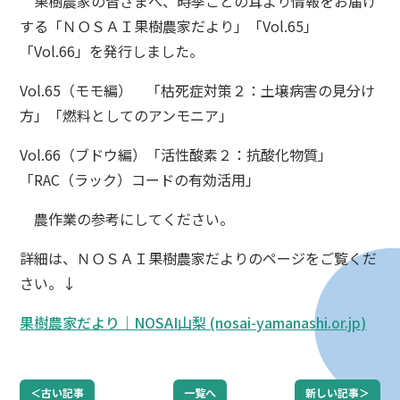
果樹農家の皆さまへ、時季ごとの耳より情報をお届け
する「ＮＯＳＡＩ果樹農家だより」「Vol.65」
「Vol.66」を発行しました。
Vol.65（モモ編） 「枯死症対策２：土壌病害の見分け
方」「燃料としてのアンモニア」
Vol.66（ブドウ編）「活性酸素２：抗酸化物質」
「RAC（ラック）コードの有効活用」
農作業の参考にしてください。
詳細は、ＮＯＳＡＩ果樹農家だよりのページをご覧くだ
さい。↓
果樹農家だより｜NOSAI山梨 (nosai-yamanashi.or.jp)
＜古い記事
一覧へ
新しい記事＞