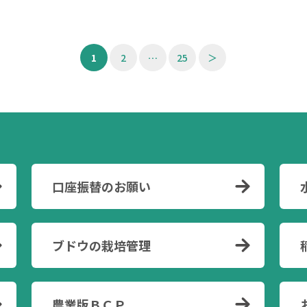
1
2
…
25
＞
口座振替のお願い
ブドウの栽培管理
農業版ＢＣＰ