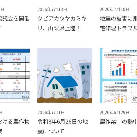
3日
2026年7月13日
2026年7月10日
協議会を開催
クビアカツヤカミキ
地震の被害に
す
リ、山梨県上陸！
宅修理トラブ
日
2026年7月1日
2026年6月29日
おける農作物
令和8年6月26日の地
農作業中の熱
策
震について